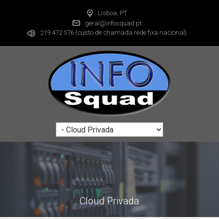
Lisboa, PT
geral@infosquad.pt
19 472 576
(custo de chamada rede fixa nacional)
2
Cloud Privada