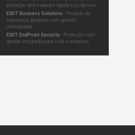
proteção anti-malware rápida e poderosa
ESET Business Solutions
- Produto de
segurança alargado com gestão
centralizada
ESET EndPoint Security
- Proteção com
gestão integrada para toda a empresa