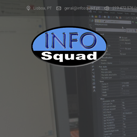
19 472 576
(
Lisboa, PT
geral@infosquad.pt
2