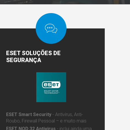
ESET
SOLUÇÕES DE
SEGURANÇA
ESET Smart Security
-
Antivírus, Anti-
Roubo, Firewall Pessoal – e muito mais
ESET NOD 32 Antivirus
- inclui
ainda uma