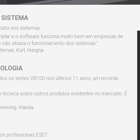
 SISTEMA
pato nos sistemas.
mplar e o software funciona muito bem em empresas de
 não atrasa o funcionamento dos sistemas.”
temas, Kürt, Hungria
NOLOGIA
dos os testes VB100 nos últimos 11 anos, um recorde
 técnica sobre outros produtos existentes no mercado. É
neering, Irlanda
os profissionais ESET.