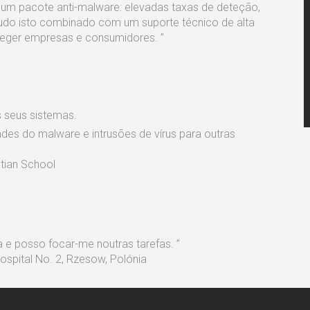
a num pacote anti-malware: elevadas taxas de deteção,
Tudo isto combinado com um suporte técnico de alta
teger empresas e consumidores. ”
s seus sistemas.
ades do malware e intrusões de vírus para outras
stian School
a e posso focar-me noutras tarefas. ”
ospital No. 2, Rzesow, Polónia