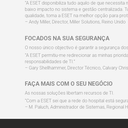
"A ESET disponibiliza tudo aquilo de que necessit
baixo impacto no sistema e gestão centralizada. 
qualidade, torna a ESET na melhor opção para pro
– Andy Miller, Director, Miller Solutions, Reino Unido
FOCADOS NA SUA SEGURANÇA
O nosso único objectivo é garantir a segurança do
"A ESET permitiu-me redirecionar as minhas priorid
responsabilidades de TI.”
– Gary Shellhammer, Director Técnico, Calvary Chri
FAÇA MAIS COM O SEU NEGÓCIO
As nossas soluções libertam recursos de TI.
"Com a ESET sei que a rede do hospital está segur
– M. Paluch, Administrador de Sistemas, Regional H