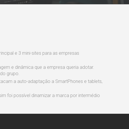
rincipal e 3 mini-sites para as empresas
magem e dinâmica que a empresa queria adotar.
 do grupo.
tacam a auto-adaptação a SmartPhones e tablets,
m foi possível dinamizar a marca por intermédio