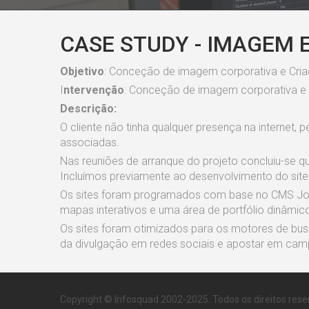
CASE STUDY - IMAGEM 
Objetivo
: Conceção de imagem corporativa e Criaçã
I
ntervenção
: Conceção de imagem corporativa e
Descrição:
O cliente não tinha qualquer presença na internet, 
associadas.
Nas reuniões de arranque do projeto concluiu-se 
Incluímos previamente ao desenvolvimento do site
Os sites foram programados com base no CMS Joom
mapas interativos e uma área de portfólio dinâmic
Os sites foram otimizados para os motores de bus
da divulgação em redes sociais e apostar em cam
Copyright © Infosquad 2002-2025. Todos os direitos rese