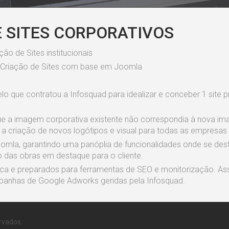
E SITES CORPORATIVOS
o de Sites institucionais
 Criação de Sites com base em Joomla
pelo que contratou a Infosquad para idealizar e conceber 1 site p
que a imagem corporativa existente não correspondia à nova i
 a criação de novos logótipos e visual para todas as empresas
la, garantindo uma panóplia de funcionalidades onde se des
o das obras em destaque para o cliente.
ca e preparados para ferramentas de SEO e monitorização. Assi
panhas de Google Adworks geridas pela Infosquad.
rvados.