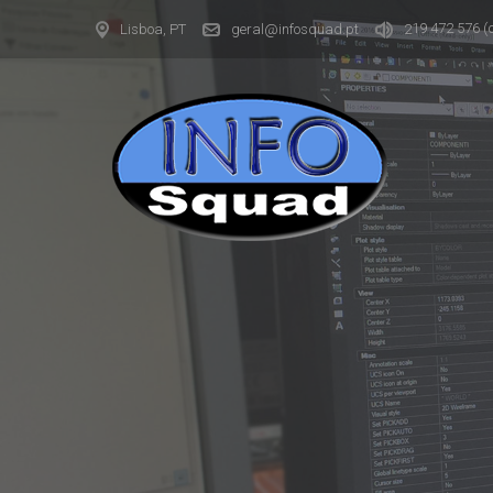
19 472 576
(
Lisboa, PT
geral@infosquad.pt
2